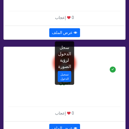
غير محدد , IQ
0 إعجاب
عرض الملف
سجل
الدخول
لرؤية
الصورة
تسجيل
الدخول
أسيل
20 سنة
من سكان جده , SA
0 إعجاب
عرض الملف