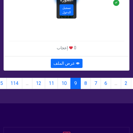
تسجيل
الدخول
Nizar
غير محدد سنة
غير محدد , TN
0 إعجاب
عرض الملف
›
115
114
...
12
11
10
9
8
7
6