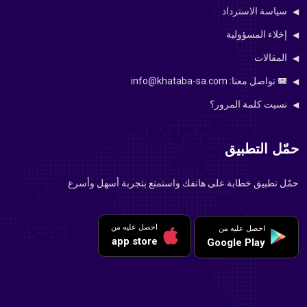
 الاسترداد
المسؤولية
ات
نا: info@khataba-sa.com
كلمة المرور؟
لتطبيق
يق خطابة على هاتفك واستمتع بتجربة أسهل وأسرع
احصل عليه من
احصل عليه من
app store
Google Play