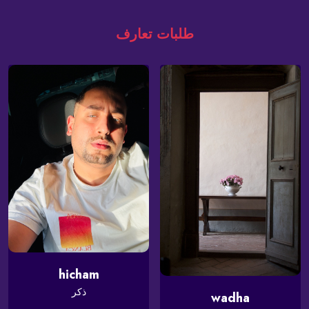
طلبات تعارف
hicham
ذكر
wadha