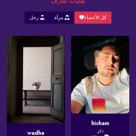
طلبات تعارف
كل الأعضاء
مرأة
رجل
hicham
ذكر
wadha