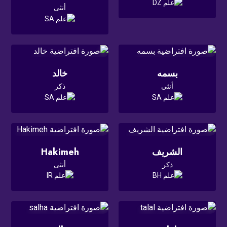
أنثى
بسمه
خالد
أنثى
ذكر
الشريف
Hakimeh
ذكر
أنثى