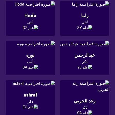
راما
Hoda
أنثى
أنثى
عبدالرحمن
نوره
ذكر
أنثى
ashraf
رغد الحربي
ذكر
ذكر