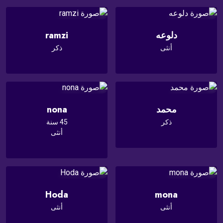
دلوعه
ramzi
أنثى
ذكر
محمد
nona
ذكر
45 سنة
أنثى
Hoda
mona
أنثى
أنثى