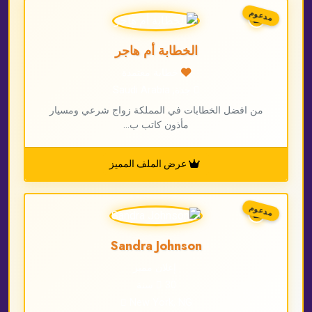
مدعوم
الخطابة أم هاجر
خطابة معتمدة
جدة, Saudi Arabia
من افضل الخطابات في المملكة زواج شرعي ومسيار
مأذون كاتب ب...
عرض الملف المميز
مدعوم
Sandra Johnson
إعلان مميز
30 سنة
New York, NG