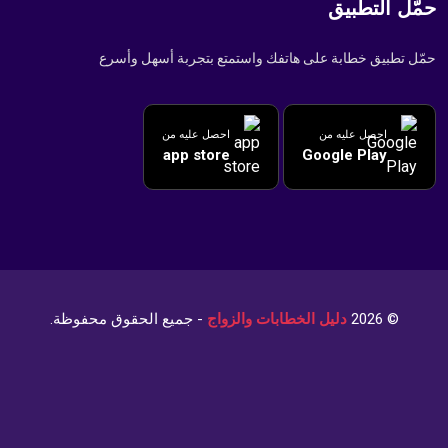
التطبيق
بيق خطابة على هاتفك واستمتع بتجربة أسهل وأسرع
احصل عليه من
احصل عليه من
app store
Google Play
© 202
دليل الخطابات والزواج
- جميع الحقوق محفوظة.