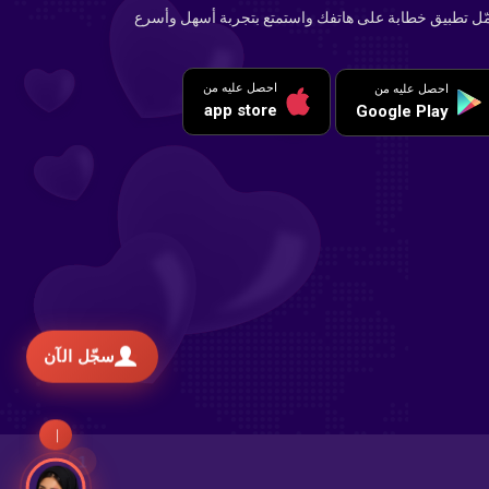
ّل تطبيق خطابة على هاتفك واستمتع بتجربة أسهل وأسرع
احصل عليه من
احصل عليه من
app store
Google Play
سجّل الآن
تحد
1