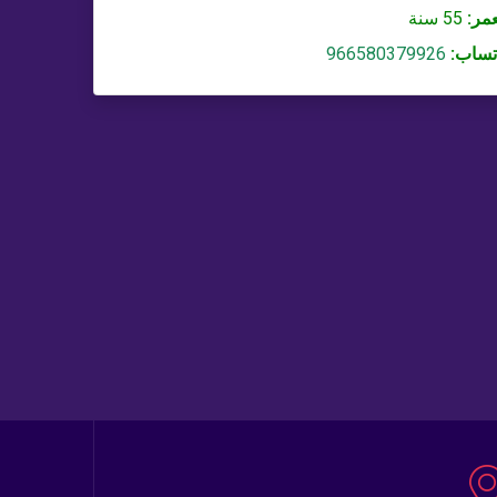
عمر:
55 سنة
تساب:
966580379926