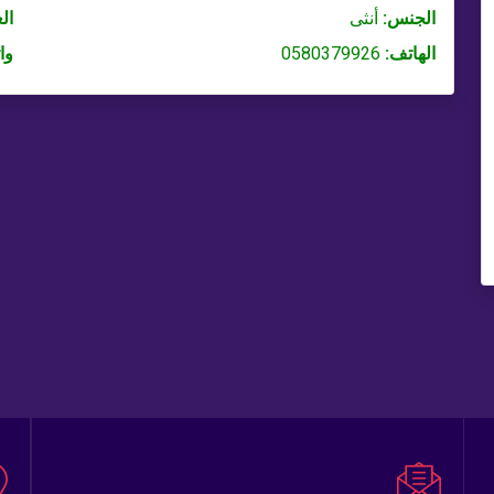
الجنس:
أنثى
ال
الهاتف:
0580379926
وا