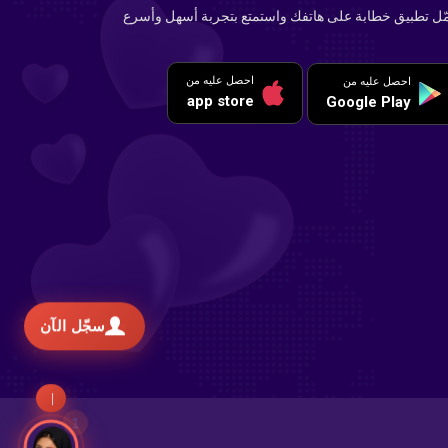
ّل تطبيق خطابة على هاتفك واستمتع بتجربة أسهل وأسرع
احصل عليه من
احصل عليه من
app store
Google Play
سجّل الآن
تح
1