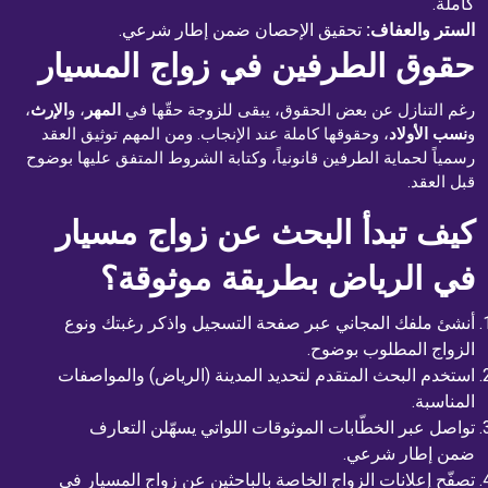
كاملة.
الستر والعفاف:
تحقيق الإحصان ضمن إطار شرعي.
حقوق الطرفين في زواج المسيار
رغم التنازل عن بعض الحقوق، يبقى للزوجة حقّها في
المهر
، و
الإرث
،
و
نسب الأولاد
، وحقوقها كاملة عند الإنجاب. ومن المهم توثيق العقد
رسمياً لحماية الطرفين قانونياً، وكتابة الشروط المتفق عليها بوضوح
قبل العقد.
كيف تبدأ البحث عن زواج مسيار
في الرياض بطريقة موثوقة؟
أنشئ ملفك المجاني عبر
صفحة التسجيل
واذكر رغبتك ونوع
الزواج المطلوب بوضوح.
استخدم
البحث المتقدم
لتحديد المدينة (الرياض) والمواصفات
المناسبة.
تواصل عبر
الخطّابات الموثوقات
اللواتي يسهّلن التعارف
ضمن إطار شرعي.
تصفّح
إعلانات الزواج
الخاصة بالباحثين عن زواج المسيار في