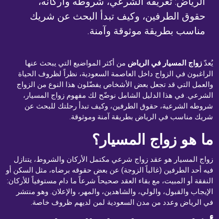
الرياض: تعريفه الشرعي، شروطه وأركانه،
حقوق الطرفين، وكيف تبدأ البحث عن شريك
مناسب بطريقة موثوقة وآمنة.
يُعدّ
زواج المسيار في الرياض
من أكثر المواضيع التي يبحث عنها
الراغبون في الزواج داخل العاصمة السعودية، نظراً لظروف الحياة
والعمل التي قد تجعل بعض الأشخاص يفضّلون هذا النوع من الزواج
الشرعي. في هذا الدليل الشامل نوضّح لك مفهوم زواج المسيار،
شروطه الشرعية، حقوق الطرفين، وكيف تبدأ رحلتك للبحث عن
شريك مناسب في الرياض بطريقة آمنة وموثوقة.
ما هو زواج المسيار؟
زواج المسيار هو عقد زواج شرعي مكتمل الأركان والشروط، يتنازل
فيه أحد الطرفين (غالباً الزوجة) عن بعض حقوقه برضاه، مثل السكن أو
النفقة أو المبيت، مع بقاء العقد صحيحاً شرعاً ما دام مستوفياً للأركان:
الإيجاب والقبول، والولي، والشاهدين، والمهر، والإعلان. وهو منتشر
في الرياض وعدد من مدن السعودية لمن لديهم ظروف خاصة.